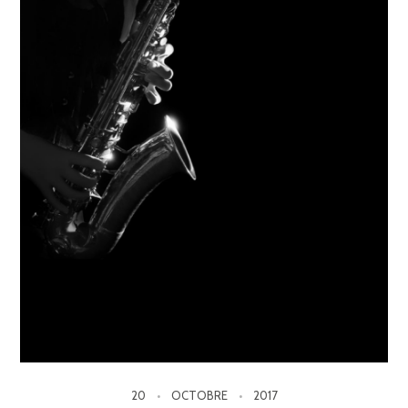
20
OCTOBRE
2017