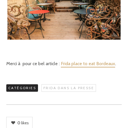
Merci à pour ce bel article :
Frida place to eat Bordeaux
.
CATÉGORIES
FRIDA DANS LA PRESSE
0
likes