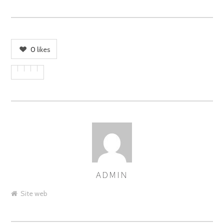
0
likes
ADMIN
ASSIGNER
LES
Site web
AUTEURS