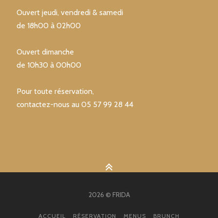
Ouvert jeudi, vendredi & samedi
de 18h00 à 02h00
Ouvert dimanche
de 10h30 à 00h00
Pour toute réservation,
contactez-nous au 05 57 99 28 44
2026 © FRIDA
ACCUEIL
RÉSERVATION
MENUS
BRUNCH